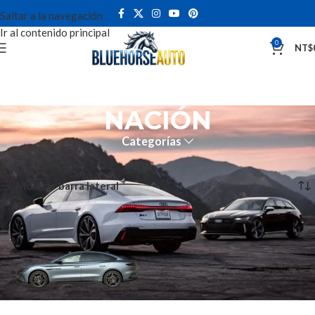
Saltar a la navegación
Ir al contenido principal
0
NT$
NACIÓN
Categorías
Inicio
NACIÓN
Mostrando el único resultado
Mostrar barra lateral