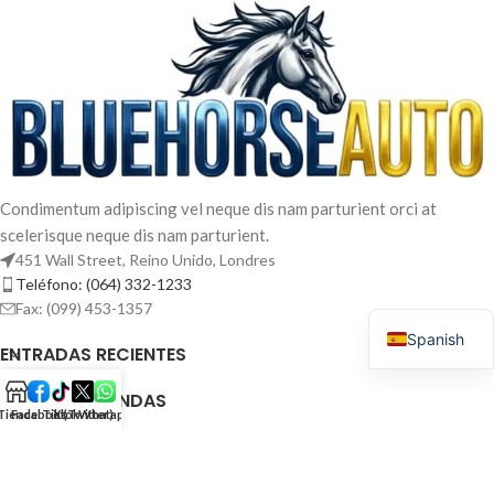
French
Condimentum adipiscing vel neque dis nam parturient orci at
Arabic
scelerisque neque dis nam parturient.
451 Wall Street, Reino Unido, Londres
Russian
Teléfono: (064) 332-1233
English
Fax: (099) 453-1357
Spanish
ENTRADAS RECIENTES
NUESTRAS TIENDAS
Tienda
Facebook
Tiktok
X (Twitter)
Whatapp
ENLACES ÚTILES
MENÚ DE PIE DE PÁGINA