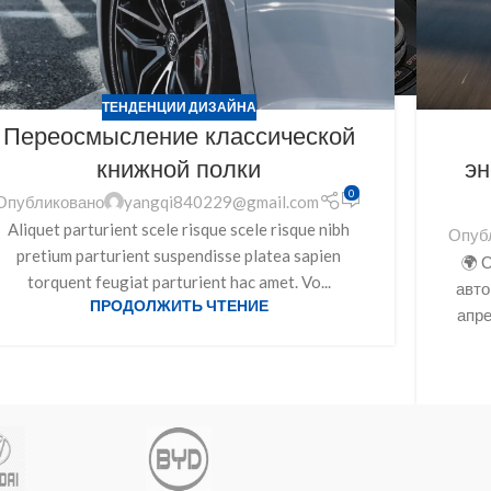
ТЕНДЕНЦИИ ДИЗАЙНА
Переосмысление классической
книжной полки
эн
0
Опубликовано
yangqi840229@gmail.com
Aliquet parturient scele risque scele risque nibh
Опуб
pretium parturient suspendisse platea sapien
🌍 
torquent feugiat parturient hac amet. Vo...
авто
ПРОДОЛЖИТЬ ЧТЕНИЕ
апр