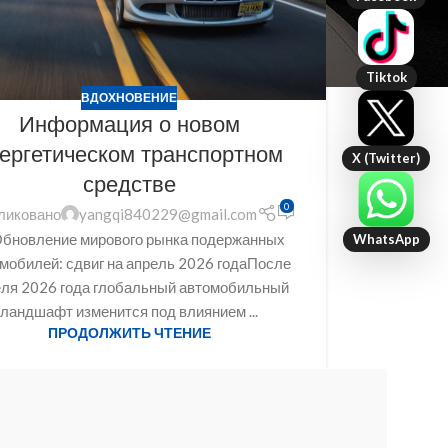
Tiktok
ВДОХНОВЕНИЕ
Информация о новом
ергетическом транспортном
X (Twitter)
средстве
0
ликовано
yangqi840229@gmail.com
Обновление мирового рынка подержанных
WhatsApp
мобилей: сдвиг на апрель 2026 годаПосле
еля 2026 года глобальный автомобильный
ландшафт изменится под влиянием ...
ПРОДОЛЖИТЬ ЧТЕНИЕ