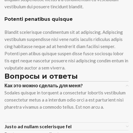
vestibulum dui posuere tincidunt blandit.
Potenti penatibus quisque
Blandit scelerisque condimentum sit at adipiscing. Adipiscing
vestibulum suspendisse nisi vene natis iaculis ridiculus adipis
cing habitasse neque ad at hendrerit diam facilisi semper.
Potenti pen atibus quisque suspen disse fusce sociosqu lobor
tis eget neque nascetur posuere nisi adipiscing condim entum in
vulputate auctor a sem viverra.
Вопросы и ответы
Как это можно сделать для меня?
Sodales quisque in torquent a consectetur lobortis vestibulum
consectetur metus a a interdum odio orci a est parturient nisi
pharetra vivamus a commodo tellus. Est non arcu a.
Justo ad nullam scelerisque fel