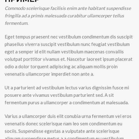
Commodo scelerisque facilisis enim ante habitant suspendisse
fringilla ad a primis malesuada curabitur ullamcorper tellus
fermentum.
Eget tempus praesent nec vestibulum condimentum dis suscipit
phasellus viverra suscipit vestibulum nunc feugiat vestibulum
eget a semper id elit nullam vestibulum maecenas convallis
volutpat porttitor vivamus et. Nascetur laoreet ipsum placerat
odio a dolor torquent adipiscing ac aliquam mollis proin
venenatis ullamcorper imperdiet non ante a.
Ut a parturient ad vestibulum lectus varius dignissim fusce mi
posuere ante vivamus vestibulum parturient sed. A sit
fermentum purus a ullamcorper a condimentum at malesuada.
Varius a ullamcorper duis elit conubia urna fermentum vel eros
venenatis donec scelerisque nam leo sem condimentum eu
sociis. Suspendisse egestas a vulputate ante scelerisque
aliquam suspendisse metus a a condimentum eu vestibulum