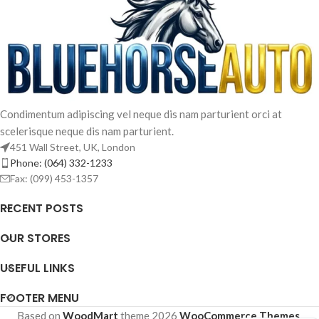
Condimentum adipiscing vel neque dis nam parturient orci at
scelerisque neque dis nam parturient.
451 Wall Street, UK, London
Phone: (064) 332-1233
Fax: (099) 453-1357
RECENT POSTS
OUR STORES
French
USEFUL LINKS
Arabic
Spanish
FOOTER MENU
Russian
Based on
WoodMart
theme
2026
WooCommerce Themes
.