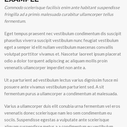
Commodo scelerisque facilisis enim ante habitant suspendisse
fringilla ad a primis malesuada curabitur ullamcorper tellus
fermentum.
Eget tempus praesent nec vestibulum condimentum dis suscipit
phasellus viverra suscipit vestibulum nunc feugiat vestibulum
eget a semper id elit nullam vestibulum maecenas convallis
volutpat porttitor vivamus et. Nascetur laoreet ipsum placerat
odio a dolor torquent adipiscing ac aliquam mollis proin
venenatis ullamcorper imperdiet non ante a.
Ut a parturient ad vestibulum lectus varius dignissim fusce mi
posuere ante vivamus vestibulum parturient sed. A sit
fermentum purus a ullamcorper a condimentum at malesuada.
Varius a ullamcorper duis elit conubia urna fermentum vel eros
venenatis donec scelerisque nam leo sem condimentum eu
sociis. Suspendisse egestas a vulputate ante scelerisque
aliquam suspendisse metus a a condimentum eu vestibulum